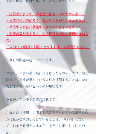
実際に現場では何が起こっているのかというと・・・・
・応募者が多くて、誰を選べばよいのかわからない。
・失業者の応募が多く、優秀な人材がなかなか来ない。
・希望する会社に就職するまでのつなぎ入社だった。
・面接の数が多すぎて、人事担当者が他の業務がまわら
ない。
・WEBでの面接に対応できておらず、応募者が来ない。
これらの問題が起こっています。
つまり、「買い手市場」にはなったものの、コロナ前と
同様で、自社が望んでいる人材を採用することは、なか
なかできていないというのが現状です。
それが、今の中小企業の現状です。
これらの「採用」に関する悩みを持たれている経営者の
方に私が必ずお伝えしていることは、「採用」に関し
て、お金と時間とエネルギーをどこに集中して注ぐの
か。