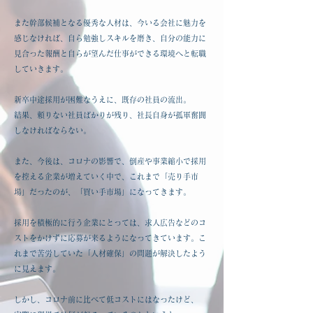
また幹部候補となる優秀な人材は、今いる会社に魅力を
感じなければ、自ら勉強しスキルを磨き、自分の能力に
見合った報酬と自らが望んだ仕事ができる環境へと転職
していきます。
新卒中途採用が困難なうえに、既存の社員の流出。
結果、頼りない社員ばかりが残り、社長自身が孤軍奮闘
しなければならない。
また、今後は、コロナの影響で、倒産や事業縮小で採用
を控える企業が増えていく中で、これまで「売り手市
場」だったのが、「買い手市場」になってきます。
採用を積極的に行う企業にとっては、求人広告などのコ
ストをかけずに応募が来るようになってきています。こ
れまで苦労していた「人材確保」の問題が解決したよう
に見えます。
しかし、コロナ前に比べて低コストにはなったけど、