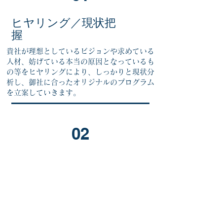
​ヒヤリング／現状把
握
貴社が理想としているビジョンや求めている
人材、妨げている本当の原因となっているも
の等をヒヤリングにより、しっかりと現状分
析し、御社に合ったオリジナルのプログラム
を立案していきます。
02
​オリジナルコンテン
ツの構築
私たちが最も大切にしているのは貴社にあっ
たオリジナルのコンテンツを立案していくこ
とです。会社によって、悩みや目指すものも
様々。何より、その貴社の特性をしっかりと