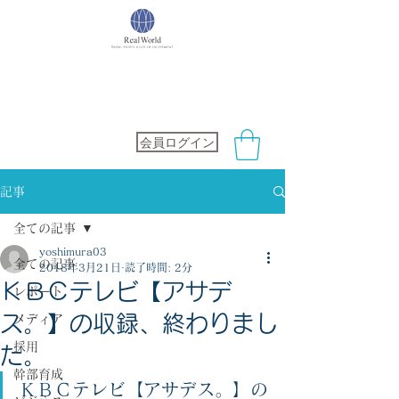
社会保険労務士オフィス
RealWorld
会員ログイン
記事
全ての記事
yoshimura03
全ての記事
2018年3月21日
読了時間: 2分
ＫＢＣテレビ【アサデ
レポート
ス。】の収録、終わりまし
メディア
採用
た。
幹部育成
ＫＢＣテレビ【アサデス。】の