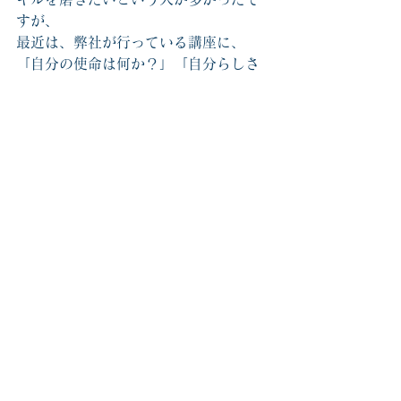
すが、
最近は、弊社が行っている講座に、
「自分の使命は何か？」「自分らしさ
って何か？」という
自分の内面にフォーカスした変化を求
められている方が急増しました。
その要因として、世の中の時代の流れ
が変化したことが考えられます。
今は「乱世」の世の中を生き抜くため
に
「自分という人間はどんな人間か」
「自分の使命は何か」
そういった自己を見つめ、自己改革が
求められている時代。