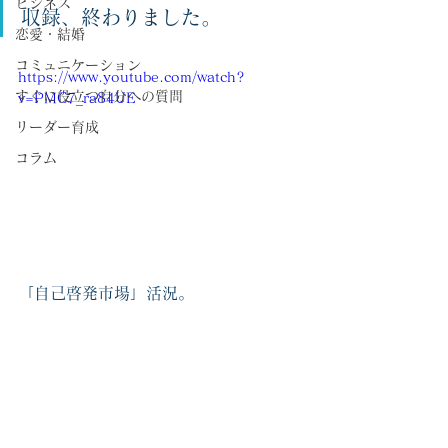
ビジネス
収録、終わりました。
恋愛・結婚
コミュニケーション
https://www.youtube.com/watch?
すぐに役立つ自分への質問
v=PMC7_ra84UE
リーダー育成
コラム
「自己啓発市場」活況。