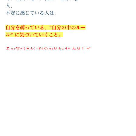
人、
不安に感じている人は、
自分を縛っている、”自分の中のルー
ル” に気づいていくこと。
その気づきが “自分の足かけ” を外して
いく大きなファーストステップとなり
ます。
自分に何かが足らない、努力が足らな
い、自分には力がない・・・
そんな風な思考に捉われがちな時、
そして、気持ちが上がらない時は、
自分を縛っているルールに気づいてい
くことで、