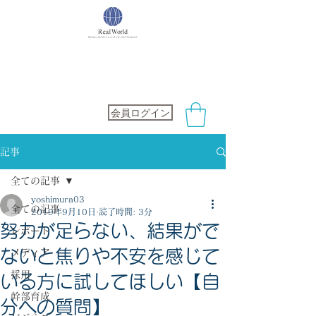
社会保険労務士オフィス
RealWorld
会員ログイン
記事
全ての記事
yoshimura03
全ての記事
2019年9月10日
読了時間: 3分
努力が足らない、結果がで
レポート
ないと焦りや不安を感じて
メディア
採用
いる方に試してほしい【自
幹部育成
分への質問】