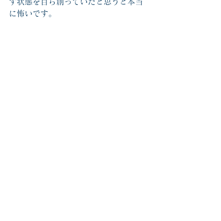
す状態を自ら創っていたと思うと本当
に怖いです。
☑ストレスを感じている人
☑いろんな薬を飲んでいる人
☑健康サプリを飲んでいる人
☑いろいろあり過ぎて、どんなサプリ
を飲んだらいいのか分からない方
☑片頭痛で悩まされている人
☑アレルギーがある人
☑不妊治療されている方
☑いつまでも健康で若々しくいたい人
等々・・・
後藤先生のお話は本当にたくさんの方
に聴いて頂きたいと心から強く思いま
す。