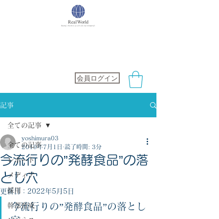
社会保険労務士オフィス
RealWorld
会員ログイン
記事
全ての記事
yoshimura03
全ての記事
2019年7月1日
読了時間: 3分
今流行りの”発酵食品”の落
レポート
とし穴
メディア
採用
更新日：
2022年5月5日
今流行りの”発酵食品”の落とし
幹部育成